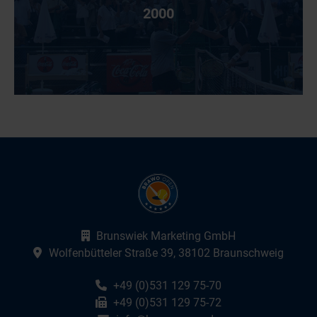
2000
Webseite:
Brunswiek Marketing GmbH
Google Maps:
Wolfenbütteler Straße 39, 38102 Braunschweig
Telefon:
+49 (0)531 129 75-70
Fax:
+49 (0)531 129 75-72