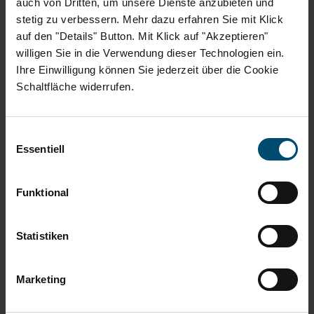
versprachen einmal mehr ein hochkarätiges Turnier.
auch von Dritten, um unsere Dienste anzubieten und
stetig zu verbessern. Mehr dazu erfahren Sie mit Klick
Hier finden Sie alle Bilder aus dem Jahr 2025.
auf den "Details" Button. Mit Klick auf "Akzeptieren"
willigen Sie in die Verwendung dieser Technologien ein.
Bei Nutzung der Bilder freuen wir uns über die folgende
Ihre Einwilligung können Sie jederzeit über die Cookie
Angabe und/oder Verlinkung der Fotoquelle:
Schaltfläche widerrufen.
Bei Eventbildern: Annika Abeler/Sportainment GmbH
Bei Tennisfotos: Debbie Jane Kinsey
Einwilligungsauswahl
Essentiell
Funktional
Statistiken
Marketing