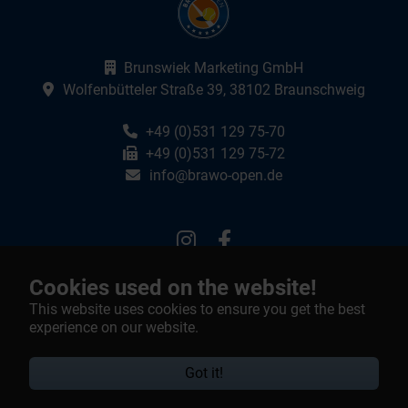
Webseite:
Brunswiek Marketing GmbH
Google Maps:
Wolfenbütteler Straße 39, 38102 Braunschweig
Telefon:
+49 (0)531 129 75-70
Fax:
+49 (0)531 129 75-72
E-Mail:
info@brawo-open.de
Instagram
Facebook
Cookies used on the website!
Barrierefreiheit
This website uses cookies to ensure you get the best
Impressum
experience on our website.
Datenschutz
Kontakt
Got it!
Brunswiek Marketing GmbH © 2026