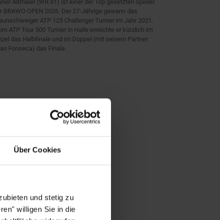
niel Altmaier (WR 81) ist einer der Top gesetzten Spieler
r BRAWO OPEN 2026. Der 27-Jährige gewann das
aunschweiger ATP 125 Challenger Turnier im Jahr 2021.
im ATP Tour 500 Turnier in Halle erreichte er kürzlich im
nzel das Halbfinale und im Doppel (mit seinem Partner
ao Fonseca) das Finale.
Über Cookies
ubieten und stetig zu
en" willigen Sie in die