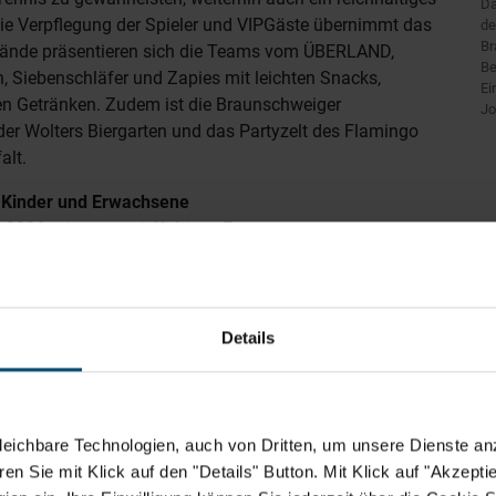
Da
e Verpflegung der Spieler und VIPGäste übernimmt das
de
Br
nde präsentieren sich die Teams vom ÜBERLAND,
Be
, Siebenschläfer und Zapies mit leichten Snacks,
Ei
 Getränken. Zudem ist die Braunschweiger
Jo
 der Wolters Biergarten und das Partyzelt des Flamingo
alt.
Kinder und Erwachsene
 2026 mit einem vielfältigen Entertainmentprogramm
ieme Kids Day powered by TNB am 4. Juli können
spieler mit den Profis trainieren. Bewegungsspiele,
 bekannten gelben Zeichentrickschwamm und seinen
 Familientag am 5. Juli an. Die Erwachsenen feiern bei
Details
2. Juli), den Sommer Wies´n (7. Juli) und der Ladies
lände.
ie 32. BRAWO OPEN am Donnerstag, 2. Juli 2026, mit
eichbare Technologien, auch von Dritten, um unsere Dienste anz
ntenprojekt wird im Rahmen der After-Work White
n Sie mit Klick auf den "Details" Button. Mit Klick auf "Akzeptier
ic-Dance-Hits wie „Redlight“ und „Brooklyn“ spielen.