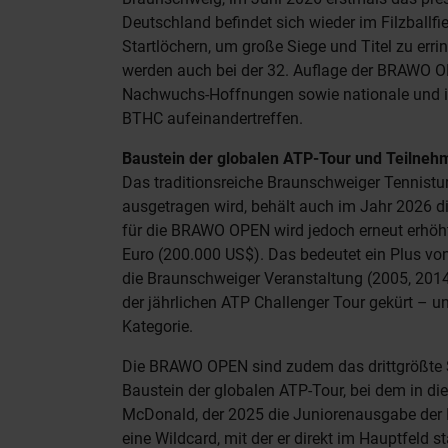
Deutschland befindet sich wieder im Filzballfi
Startlöchern, um große Siege und Titel zu er
werden auch bei der 32. Auflage der BRAWO OP
Nachwuchs-Hoffnungen sowie nationale und int
BTHC aufeinandertreffen.
Baustein der globalen ATP-Tour und Teilneh
Das traditionsreiche Braunschweiger Tennistur
ausgetragen wird, behält auch im Jahr 2026 di
für die BRAWO OPEN wird jedoch erneut erhöht
Euro (200.000 US$). Das bedeutet ein Plus vo
die Braunschweiger Veranstaltung (2005, 201
der jährlichen ATP Challenger Tour gekürt – un
Kategorie.
Die BRAWO OPEN sind zudem das drittgrößte S
Baustein der globalen ATP-Tour, bei dem in di
McDonald, der 2025 die Juniorenausgabe der F
eine Wildcard, mit der er direkt im Hauptfeld s