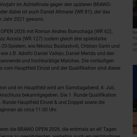
m Vorjahr im Achtelfinale gegen den späteren BRAWO-
er dabei ist auch Daniel Altmaier (WR 81), der das
im Jahr 2021 gewann.
 OPEN 2026 mit Roman Andres Burruchaga (WR 62),
Be
 Acosta (WR 127) zudem gleich drei spielstarke
Pa
sp
0-Spielern, wie Nikoloz Basilashvili, Cristian Garin und
20
wie z.B. Adolfo Daniel Vallejo, Daniel Merida und den
spannende und hochkarätige Matches. Die vorläufigen
s vom Hauptfeld Einzel und der Qualifikation sind dieser
tion und im Hauptfeld wird am Samstagabend, 4. Juli,
Anschluss bekanntgegeben. Die 1. Runde Qualifikation
 1. Runde Hauptfeld Einzel & und Doppel sowie die
eginnen ab circa 11:00 Uhr.
eren die BRAWO OPEN 2026, die erstmals an elf Tagen
ennis zu gewährleisten, weiterhin auch ein reichhaltiges