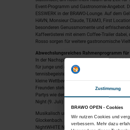
Event-Programm und Gastronomie-Angebot. Di
ESSWERK in der BRAWO-Lounge. Auf dem Gelä
HAVN, Monsieur Claude, TEAM3, First Location
besonderen Genussmomente und erfrischenden
Kaffeerösterei mit einem Coffee-Trailer dabei,
Rosso sorgen für weitere gastronomische Vielf
Abwechslungsreiches Rahmenprogramm für 
In der Nachspielzeit punkten die BRAWO OPEN
für junge und ältere Besucher. Beim Sport-Th
tennisbegeisterte Nachwuchsspielerinnen und -
kleine Wettbewerbe und ein Treffen mit dem
Freunden stehen beim United Kids Foundations
Zustimmung
Partys wie der WHITE NIGHT After Work Party (
Night (9. Juli) auf dem weitläufigen BTHC-Ge
BRAWO OPEN - Cookies
Musikalisch und dynamisch eröffnet werden d
Wir nutzen Cookies und vergl
Glockenbach. Das Münchener DJ- und Produze
verbessern. Mehr dazu erfahre
NightWHITE NIGHT u. a. goldprämierte Electron