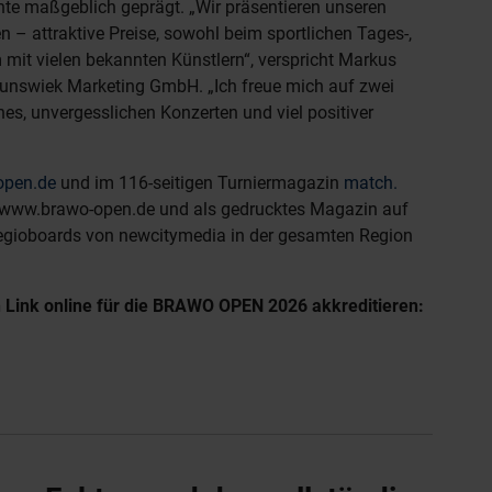
te maßgeblich geprägt. „Wir präsentieren unseren
 – attraktive Preise, sowohl beim sportlichen Tages-,
it vielen bekannten Künstlern“, verspricht Markus
runswiek Marketing GmbH. „Ich freue mich auf zwei
, unvergesslichen Konzerten und viel positiver
open.de
und im 116-seitigen Turniermagazin
match.
uf www.brawo-open.de und als gedrucktes Magazin auf
 regioboards von newcitymedia in der gesamten Region
 Link online für die BRAWO OPEN 2026 akkreditieren: