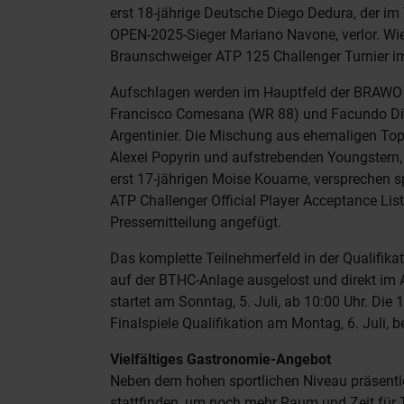
erst 18-jährige Deutsche Diego Dedura, der i
OPEN-2025-Sieger Mariano Navone, verlor. Wied
Braunschweiger ATP 125 Challenger Turnier 
Aufschlagen werden im Hauptfeld der BRAWO
Francisco Comesana (WR 88) und Facundo Diaz
Argentinier. Die Mischung aus ehemaligen Top-2
Alexei Popyrin und aufstrebenden Youngstern, 
erst 17-jährigen Moise Kouame, versprechen 
ATP Challenger Official Player Acceptance List
Pressemitteilung angefügt.
Das komplette Teilnehmerfeld in der Qualifika
auf der BTHC-Anlage ausgelost und direkt im 
startet am Sonntag, 5. Juli, ab 10:00 Uhr. Die
Finalspiele Qualifikation am Montag, 6. Juli, b
Vielfältiges Gastronomie-Angebot
Neben dem hohen sportlichen Niveau präsenti
stattfinden, um noch mehr Raum und Zeit für T