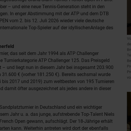
eber – und eine neue Tennis-Generation steht in den
ringen. In enger Abstimmung mit der ATP und dem DTB
EN vom 2. bis 12. Juli 2026 wieder viele deutsche
ernationale Top-Spieler auf der idyllischenAnlage des
Vo
de
merfeld
Br
nier, das seit dem Jahr 1994 als ATP Challenger
Te
e Turnierkategorie ATP Challenger 125. Das Preisgeld
Be
Pr
 – und liegt nun in diesem Jahr bei insgesamt 203.900
Pr
n 31.600 € (vorher 181.250 €). Bereits sechsmal wurde
vo
4 bis 2017 und 2019) zum weltbesten von 195 Turnieren
d damit öfter ausgezeichnet als jedes andere in dieser
andplatzturnier in Deutschland und ein wichtiger
esem Jahr u. a. das junge, aufstrebende Top-Talent Niels
rench Open gewann, aufschlägt. Der 18-Jährige erhält
tarten kann. Weiterhin antreten wird dort der ebenfalls