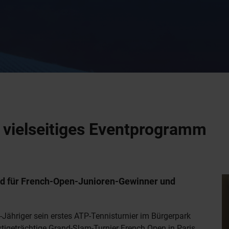
d vielseitiges Eventprogramm
rd für French-Open-Junioren-Gewinner und
Jähriger sein erstes ATP-Tennisturnier im Bürgerpark
tigeträchtige Grand-Slam-Turnier French Open in Paris.