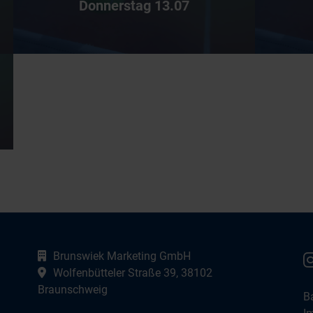
Donnerstag 13.07
Webseite:
Brunswiek Marketing GmbH
Google Maps:
Wolfenbütteler Straße 39, 38102
Braunschweig
Ba