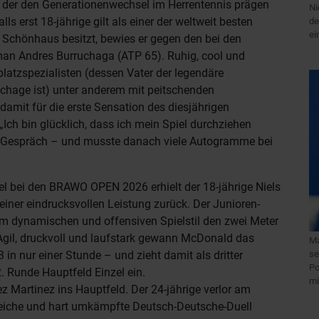
r, der den Generationenwechsel im Herrentennis prägen
Ni
s erst 18-jährige gilt als einer der weltweit besten
de
ei
 Schönhaus besitzt, bewies er gegen den bei den
n Andres Burruchaga (ATP 65). Ruhig, cool und
dplatzspezialisten (dessen Vater der legendäre
uchage ist) unter anderem mit peitschenden
damit für die erste Sensation des diesjährigen
Ich bin glücklich, dass ich mein Spiel durchziehen
 Gespräch – und musste danach viele Autogramme bei
el bei den BRAWO OPEN 2026 erhielt der 18-jährige Niels
iner eindrucksvollen Leistung zurück. Der Junioren-
m dynamischen und offensiven Spielstil den zwei Meter
gil, druckvoll und laufstark gewann McDonald das
Ma
se
 in nur einer Stunde – und zieht damit als dritter
Po
2. Runde Hauptfeld Einzel ein.
mi
z Martinez ins Hauptfeld. Der 24-jährige verlor am
eiche und hart umkämpfte Deutsch-Deutsche-Duell