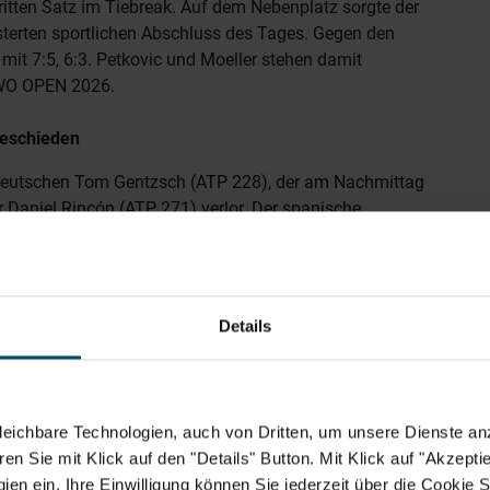
itten Satz im Tiebreak. Auf dem Nebenplatz sorgte der
sterten sportlichen Abschluss des Tages. Gegen den
it 7:5, 6:3. Petkovic und Moeller stehen damit
RAWO OPEN 2026.
geschieden
en Deutschen Tom Gentzsch (ATP 228), der am Nachmittag
r Daniel Rincón (ATP 271) verlor. Der spanische
ter und überzeugte mit sicheren und gut platzierten
 für mich. Es gab viele enge Punkte. Tom hat mir alles
weiter bin“, kommentierte Daniel Rincón. Ebenfalls raus
Argentinier Facundo Diaz Acosta mit 3:6, 6:3, 4:6 knapp
Details
igen Mittwoch, 7. Juli 2026, um 11:00 Uhr, auf dem
 vier Begegnungen. Antreten müssen im Einzel unter
eichbare Technologien, auch von Dritten, um unsere Dienste anz
, Max Schönhaus und Max Hans Rehberg.
n Sie mit Klick auf den "Details" Button. Mit Klick auf "Akzeptier
dem Programm. Unter anderem spielen die Deutsch-
en ein. Ihre Einwilligung können Sie jederzeit über die Cookie S
itz gegen Santiago Gonzalez (MEX)/Diego Hidalgo