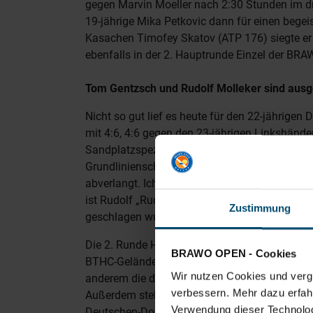
gegen Marvin Moeller nach 2:30 Stunden im dr
19-jährige Mika Petkovic dann für einen begei
Kasachen Timofey Skatov (ATP 176) siegte er m
ebenfalls in der 2. Hauptrunde Einzel der B
Tom Gentzsch und Rudolf Molleker sind aus
Nicht so gut lief es heute für den 22-jährig
mit 4:6, 4:6 gegen den 23-jährigen Linkshände
Sandplatzspezialist spielte insgesamt konstan
Grundlinienschlägen. „Es war ein hartes Match
abverlangt. Ich bin froh, dass ich eine Runde 
ist Rudolf „Rudi“ Molleker (ATP 476), der vom 
Zustimmung
geschlagen wurde.
Die 2. Runde Hauptfeld Einzel startet am morg
BRAWO OPEN - Cookies
BTHC-Gelände im Bürgerpark Braunschweig mit
Wir nutzen Cookies und vergl
anderem die deutschen Spieler Diego Dedura
verbessern. Mehr dazu erfahre
Außerdem stehen acht Doppel-Paarungen auf 
Verwendung dieser Technologi
Deutschen-Doppel Niels McDonald /Jannik Op