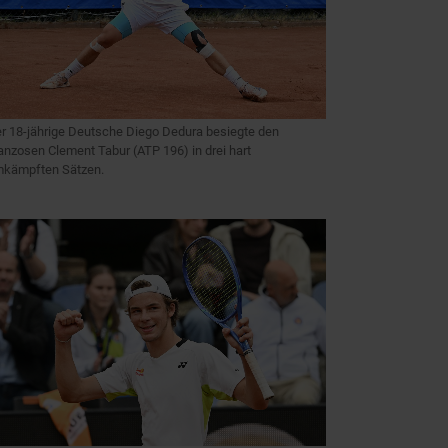
r 18-jährige Deutsche Diego Dedura besiegte den
anzosen Clement Tabur (ATP 196) in drei hart
kämpften Sätzen.