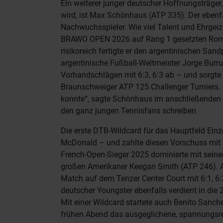
Ein weiterer junger deutscher Hoffnungsträge
wird, ist Max Schönhaus (ATP 335). Der ebenfall
Nachwuchsspieler. Wie viel Talent und Ehrgeiz
BRAWO OPEN 2026 auf Rang 1 gesetzten Roma
risikoreich fertigte er den argentinischen San
argentinische Fußball-Weltmeister Jorge Burr
Vorhandschlägen mit 6:3, 6:3 ab – und sorgte 
Braunschweiger ATP 125 Challenger Turniers. „
konnte“, sagte Schönhaus im anschließenden
den ganz jungen Tennisfans schreiben.
Die erste DTB-Wildcard für das Hauptfeld Einz
McDonald – und zahlte diesen Vorschuss mit e
French-Open-Sieger 2025 dominierte mit seine
großen Amerikaner Keegan Smith (ATP 246). A
Match auf dem Tenzer Center Court mit 6:1, 6:3
deutscher Youngster ebenfalls verdient in die 
Mit einer Wildcard startete auch Benito Sanche
frühen Abend das ausgeglichene, spannungsr