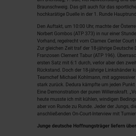
Braunschweig. Das gilt auch für das sportli
hochkarätige Duelle in der 1. Runde Hauptrunde
Den Auftakt, um 10:00 Uhr, machte der Österr
Norbert Gombos (ATP 373) in nur einer Stunde 
Vorhand, regelrecht vom Clamex Center Court 
Zur gleichen Zeit traf der 18-jährige Deutsch
Franzosen Clement Tabur (ATP 196). Überrasch
ersten Satz mit 6:1 durch, verlor aber den zwei
Rückstand. Doch der 18-jährige Linkshänder k
Teamchef Michael Kohlmann, mit aggressiver S
stark zurück. Dedura kämpfte um jeden Punkt –
Eine Demonstration der puren Willenskraft. „V
heute musste ich mit kühlen, windigen Beding
aber von Runde zu Runde. Jeder der Jungs, die h
anschließenden On-Court-Interview mit Turnier
Junge deutsche Hoffnungsträger liefern übe