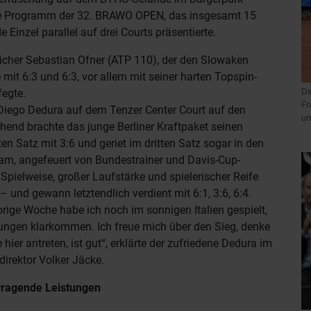
che Programm der 32. BRAWO OPEN, das insgesamt 15
 Einzel parallel auf drei Courts präsentierte.
eicher Sebastian Ofner (ATP 110), der den Slowaken
mit 6:3 und 6:3, vor allem mit seiner harten Topspin-
De
fegte.
Fr
e Diego Dedura auf dem Tenzer Center Court auf den
um
end brachte das junge Berliner Kraftpaket seinen
ten Satz mit 3:6 und geriet im dritten Satz sogar in den
am, angefeuert von Bundestrainer und Davis-Cup-
pielweise, großer Laufstärke und spielerischer Reife
 und gewann letztendlich verdient mit 6:1, 3:6, 6:4.
orige Woche habe ich noch im sonnigen Italien gespielt,
ungen klarkommen. Ich freue mich über den Sieg, denke
ier antreten, ist gut“, erklärte der zufriedene Dedura im
direktor Volker Jäcke.
rragende Leistungen