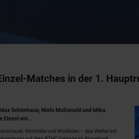
inzel-Matches in der 1. Haupt
 Max Schönhaus, Niels McDonald und Mika
 Einzel ein.
enschauer, Windstille und Windböen – das Wetter bot
Überraschung auf dem BTHC-Gelände im Bürgerpark